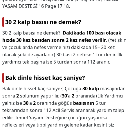
YAŞAM DESTEĞİ 16 Page 17 18.
30 2 kalp basısı ne demek?
30 2 kalp basısı ne demek?,
Dakikada 100 bası olacak
hızda 30 kez basıdan sonra 2 kez nefes verilir
. (Yetişkin
ve çocuklarda nefes verme hızı dakikada 15– 20 kez
olacak şekilde ayarlanır) 30 bası 2 nefese 1 tur denir. İlk
yardımcı tek başına ise 5 turdan sonra 112 aranır.
Bak dinle hisset kaç saniye?
Bak dinle hisset kaç saniye?,
Çocuğa
30 kalp
masajından
sonra
2
solunum yaptırılır. (
30
'a
2
oranında) İlk Yardımcı
yalnız ise
30
'a
2
oranında göğüs
basısının
5 tur
tekrarından sonra 112 Acil Servis aranarak yardım talep
edilir. Temel Yaşam Desteğine çocuğun yaşamsal
refleksleri veya tıbbi yardım gelene kadar kesintisiz