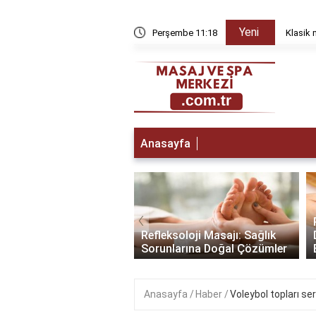
Yeni
yda düzelir?
Perşembe 11:18
Klasik 
Anasayfa
‹
a Gitmeden Önce:
lamak İçin Yapmanız
Refleksoloji Masajı: Sağlık
enler
Sorunlarına Doğal Çözümler
Anasayfa
Haber
Voleybol topları ser