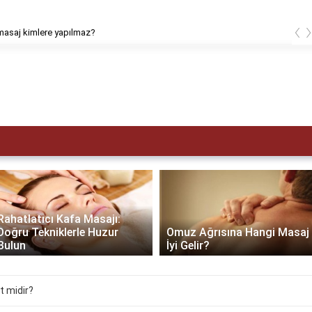
‹
masaj kimlere yapılmaz?
Rahatlatıcı Kafa Masajı:
Doğru Tekniklerle Huzur
Omuz Ağrısına Hangi Masaj
Bulun
İyi Gelir?
t midir?