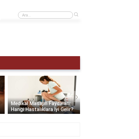
›
Adet hemen nasıl sökülür?
›
Scalp Masajı: Saç ve Zi
Medikal Masajın Faydaları:
Sağlığınıza Yapabilece
Hangi Hastalıklara İyi Gelir?
En İyi Hediye..