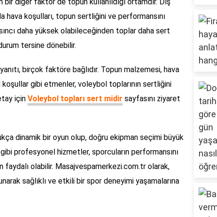
n bir diğer faktör de topun kullanıldığı ortamdır. Dış
hava koşulları, topun sertliğini ve performansını
basıncı daha yüksek olabileceğinden toplar daha sert
durum tersine dönebilir.
 yanıtı, birçok faktöre bağlıdır. Topun malzemesi, hava
koşullar gibi etmenler, voleybol toplarının sertliğini
etay için
Voleybol topları sert midir
sayfasını ziyaret
dukça dinamik bir oyun olup, doğru ekipman seçimi büyük
gibi profesyonel hizmetler, sporcuların performansını
n faydalı olabilir. Masajvespamerkezi.com.tr olarak,
unarak sağlıklı ve etkili bir spor deneyimi yaşamalarına