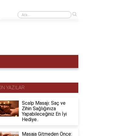
›
Adet hemen nasıl sökülür?
ON YAZILAR
Scalp Masajı: Saç ve
Zihin Sağlığınıza
Yapabileceğiniz En İyi
Hediye..
Masaja Gitmeden Önce: