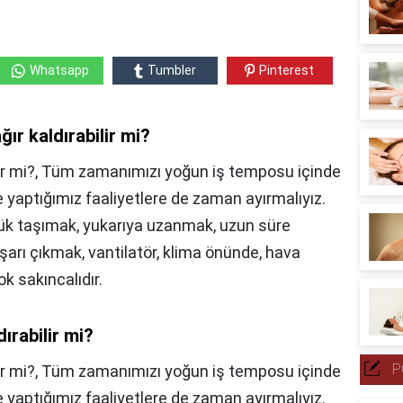
Whatsapp
Tumbler
Pinterest
ır kaldırabilir mi?
bilir mi?, Tüm zamanımızı yoğun iş temposu içinde
e yaptığımız faaliyetlere de zaman ayırmalıyız.
 yük taşımak, yukarıya uzanmak, uzun süre
şarı çıkmak, vantilatör, klima önünde, hava
k sakıncalıdır.
dırabilir mi?
P
ir mi?,
Tüm zamanımızı yoğun iş temposu içinde
e yaptığımız faaliyetlere de zaman ayırmalıyız.