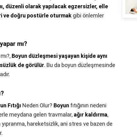
ı, düzenli olarak yapılacak egzersizler, elle
ri ve doğru postürle oturmak
gibi önlemler
 yapar mı?
 mı?,
Boyun düzleşmesi yaşayan kişide aynı
süzlük de görülür
. Bu da boyun düzleşmesinde
adır.
u?
un Fıtığı
Neden Olur?
Boyun
fıtığının nedeni
lerle meydana gelen travmalar,
ağır kaldırma
,
ıpranma, hareketsizlik, ani stres ve bazen de
r.