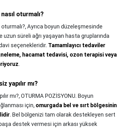
 nasıl oturmalı?
 oturmalı?,
Ayrıca boyun düzeleşmesinde
le uzun süreli ağrı yaşayan hasta gruplarında
edavi seçenekleridir.
Tamamlayıcı tedaviler
ğneleme, hacamat tedavisi, ozon terapisi veya
eriyoruz
.
iz yapılır mı?
ılır mı?,
OTURMA POZİSYONU. Boyun
ğlanması için,
omurgada bel ve sırt bölgesinin
idir
. Bel bölgenizi tam olarak destekleyen sert
başa destek vermesi için arkası yüksek